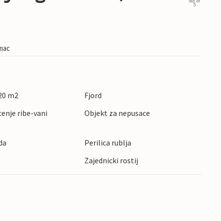
out of
5
imac
20 m2
Fjord
cenje ribe-vani
Objekt za nepusace
da
Perilica rublja
Zajednicki rostij