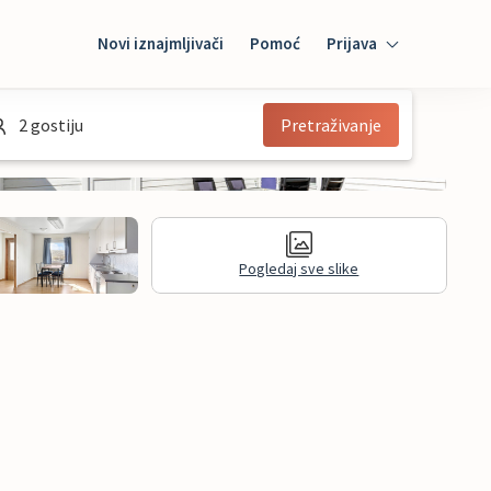
Novi iznajmljivači
Pomoć
Prijava
Prijava
2 gostiju
Pretraživanje
Mybooking
Iznajmljivač
Pogledaj sve slike