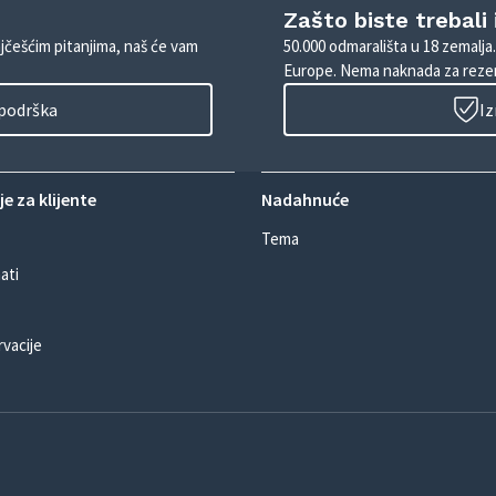
Zašto biste trebali
ajčešćim pitanjima, naš će vam
50.000 odmarališta u 18 zemalja
Europe. Nema naknada za rezer
 podrška
Iz
e za klijente
Nadahnuće
Tema
ati
rvacije