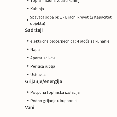
Topla i hladna voda u kuhinji
Kuhinja
Spavaca soba br. 1 - Bracni krevet (2 Kapacitet
objekta)
Sadržaji
elektricne ploce/pecnica : 4 ploče za kuhanje
Napa
Aparat za kavu
Perilica rublja
Usisavac
Grijanje/energija
Potpuna toplinska izolacija
Podno grijanje u kupaonici
Vani