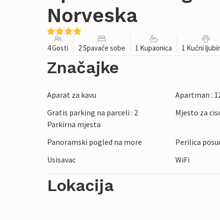
Norveska
4 Gosti
2 Spavaće sobe
1 Kupaonica
1 Kućni ljub
Značajke
Aparat za kavu
Apartman : 1
Gratis parking na parceli : 2
Mjesto za cis
Parkirna mjesta
Panoramski pogled na more
Perilica posu
Usisavac
WiFi
Lokacija