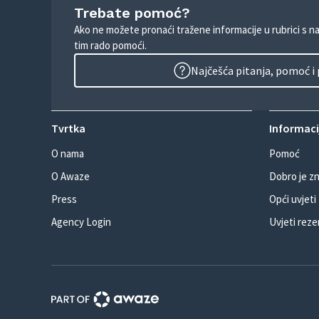
Trebate pomoć?
Ako ne možete pronaći tražene informacije u rubrici s n
tim rado pomoći.
Najčešća pitanja, pomoć i
Tvrtka
Informacij
O nama
Pomoć
O Awaze
Dobro je zn
Press
Opći uvjeti
Agency Login
Uvjeti reze