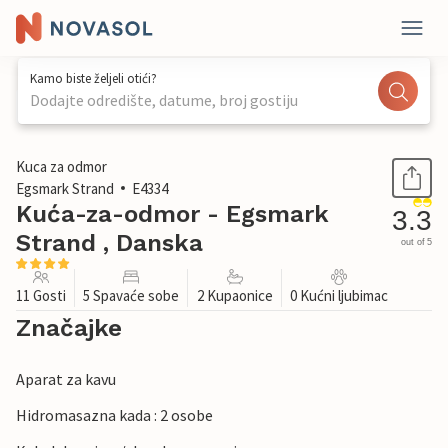
Kamo biste željeli otići?
Dodajte odredište, datume, broj gostiju
1 / 35
Kuca za odmor
Egsmark Strand
E4334
Kuća-za-odmor - Egsmark
3.3
Strand , Danska
out of 5
11 Gosti
5 Spavaće sobe
2 Kupaonice
0 Kućni ljubimac
Značajke
Aparat za kavu
Hidromasazna kada : 2 osobe