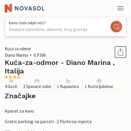
Kamo biste željeli otići?
Dodajte odredište, datume, broj gostiju
1 / 38
Kuca za odmor
Diano Marina
ILP306
Kuća-za-odmor - Diano Marina ,
Italija
4 Gosti
2 Spavaće sobe
1 Kupaonica
1 Kućni ljubimac
Značajke
Aparat za kavu
Gratis parking na parceli : 2 Parkirna mjesta