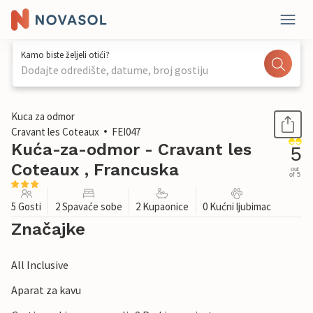
Kamo biste željeli otići?
Dodajte odredište, datume, broj gostiju
1 / 18
Kuca za odmor
Cravant les Coteaux
FEI047
Kuća-za-odmor - Cravant les
5
Coteaux , Francuska
out
of 5
5 Gosti
2 Spavaće sobe
2 Kupaonice
0 Kućni ljubimac
Značajke
All Inclusive
Aparat za kavu