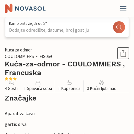
Kamo biste željeli otići?
Dodajte odredište, datume, broj gostiju
1 / 33
Kuca za odmor
COULOMMIERS
FIS069
Kuća-za-odmor - COULOMMIERS ,
Francuska
4 Gosti
1 Spavaća soba
1 Kupaonica
0 Kućni ljubimac
Značajke
Aparat za kavu
gartis drva