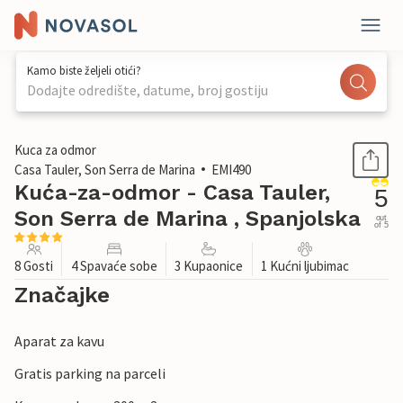
Kamo biste željeli otići?
Dodajte odredište, datume, broj gostiju
1 / 37
Kuca za odmor
Casa Tauler, Son Serra de Marina
EMI490
Kuća-za-odmor - Casa Tauler,
5
Son Serra de Marina , Spanjolska
out
of 5
8 Gosti
4 Spavaće sobe
3 Kupaonice
1 Kućni ljubimac
Značajke
Aparat za kavu
Gratis parking na parceli