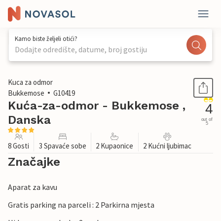
Kamo biste željeli otići?
Dodajte odredište, datume, broj gostiju
1 / 24
Kuca za odmor
Bukkemose
G10419
Kuća-za-odmor - Bukkemose ,
4
Danska
out of
5
8 Gosti
3 Spavaće sobe
2 Kupaonice
2 Kućni ljubimac
Značajke
Aparat za kavu
Gratis parking na parceli : 2 Parkirna mjesta