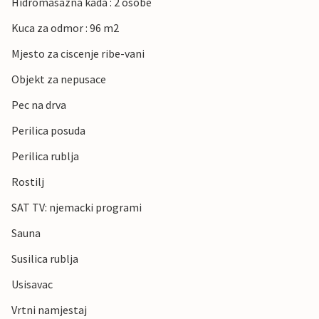
Hidromasazna kada : 2 osobe
Kuca za odmor : 96 m2
Mjesto za ciscenje ribe-vani
Objekt za nepusace
Pec na drva
Perilica posuda
Perilica rublja
Rostilj
SAT TV: njemacki programi
Sauna
Susilica rublja
Usisavac
Vrtni namjestaj