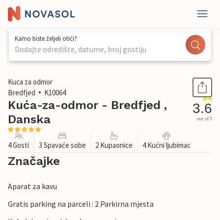
Kamo biste željeli otići?
Dodajte odredište, datume, broj gostiju
1 / 25
Kuca za odmor
Bredfjed
K10064
Kuća-za-odmor - Bredfjed ,
3.6
Danska
out of 5
4 Gosti
3 Spavaće sobe
2 Kupaonice
4 Kućni ljubimac
Značajke
Aparat za kavu
Gratis parking na parceli : 2 Parkirna mjesta