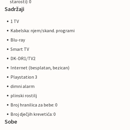
starosti): 0
Sadržaji
1 TV
Kabelska: njem/skand. programi
Blu-ray
Smart TV
DK-DR1/TV2
Internet (besplatan, bezican)
Playstation 3
dimni alarm
plinski rostilj
Broj hranilica za bebe: 0
Broj dječjih krevetića: 0
Sobe