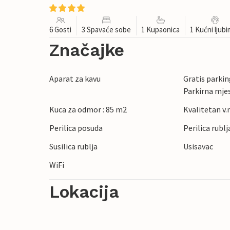
6 Gosti
3 Spavaće sobe
1 Kupaonica
1 Kućni ljub
Značajke
Aparat za kavu
Gratis parking
Parkirna mje
Kuca za odmor : 85 m2
Kvalitetan v.n
Perilica posuda
Perilica rublj
Susilica rublja
Usisavac
WiFi
Lokacija