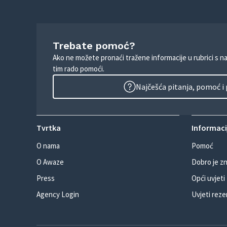
Trebate pomoć?
Ako ne možete pronaći tražene informacije u rubrici s n
tim rado pomoći.
Najčešća pitanja, pomoć i
Tvrtka
Informacij
O nama
Pomoć
O Awaze
Dobro je zn
Press
Opći uvjeti
Agency Login
Uvjeti reze