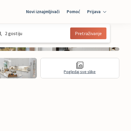
Novi iznajmljivači
Pomoć
Prijava
Prijava
2 gostiju
Pretraživanje
Mybooking
Iznajmljivač
Pogledaj sve slike