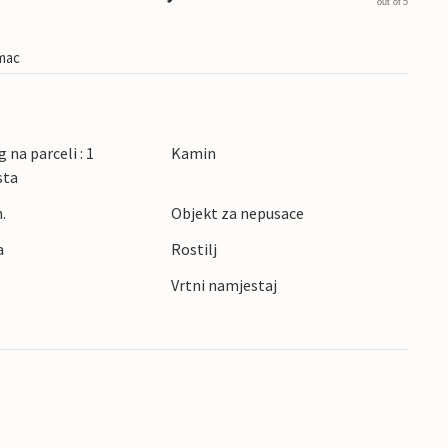
out of 5
imac
 na parceli : 1
Kamin
sta
.
Objekt za nepusace
a
Rostilj
Vrtni namjestaj