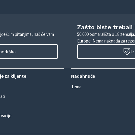
Zašto biste trebali
ajčešćim pitanjima, naš će vam
50.000 odmarališta u 18 zemalja
Europe. Nema naknada za rezer
 podrška
Iz
e za klijente
Nadahnuće
Tema
ati
rvacije