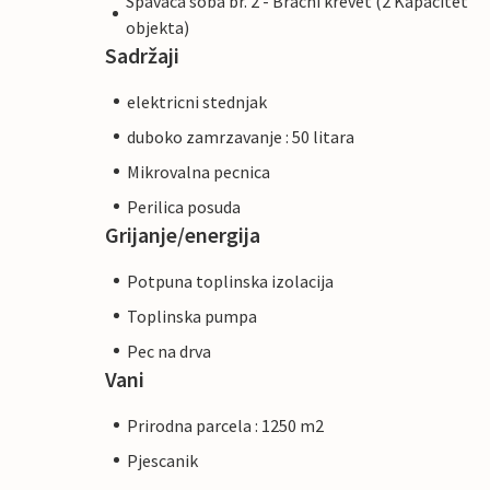
Spavaca soba br. 2 - Bracni krevet (2 Kapacitet
objekta)
Sadržaji
elektricni stednjak
duboko zamrzavanje : 50 litara
Mikrovalna pecnica
Perilica posuda
Grijanje/energija
Potpuna toplinska izolacija
Toplinska pumpa
Pec na drva
Vani
Prirodna parcela : 1250 m2
Pjescanik