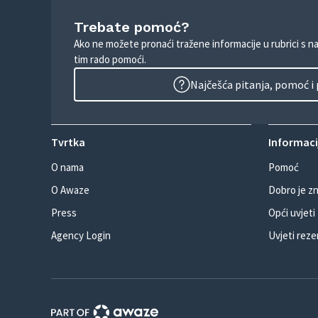
Trebate pomoć?
Ako ne možete pronaći tražene informacije u rubrici s n
tim rado pomoći.
Najčešća pitanja, pomoć i
Tvrtka
Informacij
O nama
Pomoć
O Awaze
Dobro je zn
Press
Opći uvjeti
Agency Login
Uvjeti reze