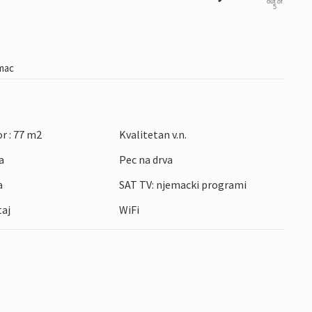
out of
5
imac
r : 77 m2
Kvalitetan v.n.
a
Pec na drva
a
SAT TV: njemacki programi
taj
WiFi