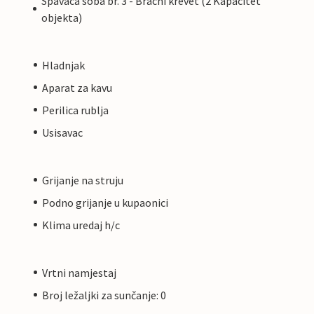
Spavaca soba br. 3 - Bracni krevet (2 Kapacitet
objekta)
Hladnjak
Aparat za kavu
Perilica rublja
Usisavac
Grijanje na struju
Podno grijanje u kupaonici
Klima uredaj h/c
Vrtni namjestaj
Broj ležaljki za sunčanje: 0