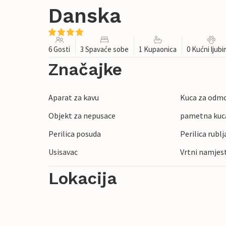
Danska
6 Gosti
3 Spavaće sobe
1 Kupaonica
0 Kućni ljub
Značajke
Aparat za kavu
Kuca za odmo
Objekt za nepusace
pametna kuc
Perilica posuda
Perilica rublj
Usisavac
Vrtni namjes
Lokacija