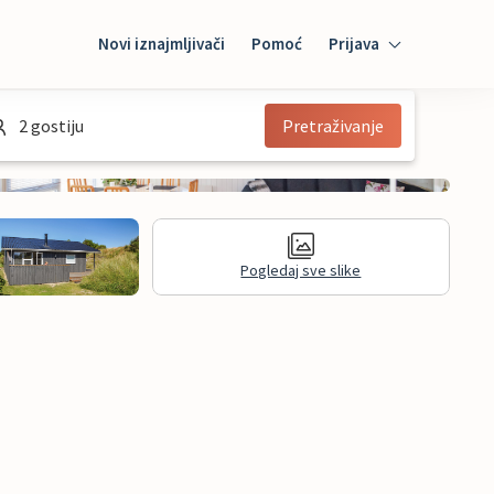
Novi iznajmljivači
Pomoć
Prijava
Prijava
2 gostiju
Pretraživanje
Mybooking
Iznajmljivač
Pogledaj sve slike