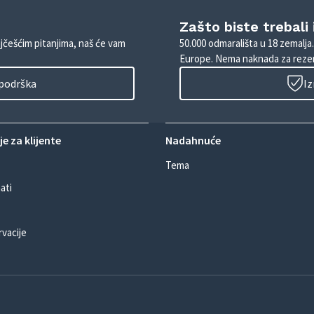
Zašto biste trebali
ajčešćim pitanjima, naš će vam
50.000 odmarališta u 18 zemalja
Europe. Nema naknada za rezer
 podrška
Iz
e za klijente
Nadahnuće
Tema
ati
rvacije