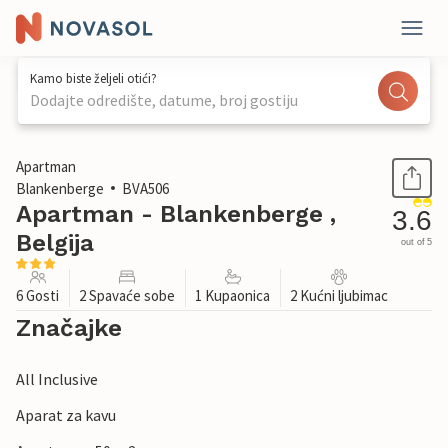
Kamo biste željeli otići?
Dodajte odredište, datume, broj gostiju
1 / 18
Apartman
Blankenberge
BVA506
Apartman - Blankenberge ,
3.6
Belgija
out of 5
6 Gosti
2 Spavaće sobe
1 Kupaonica
2 Kućni ljubimac
Značajke
All Inclusive
Aparat za kavu