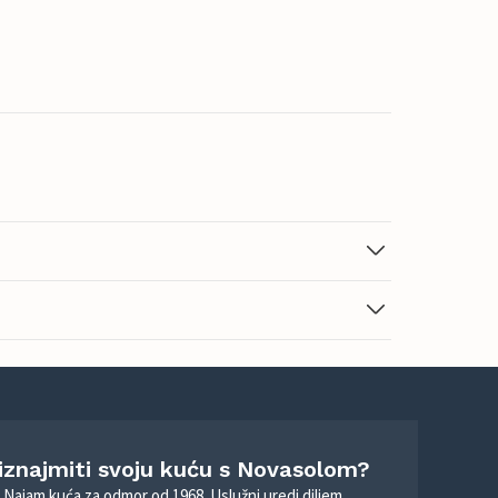
 iznajmiti svoju kuću s Novasolom?
. Najam kuća za odmor od 1968. Uslužni uredi diljem