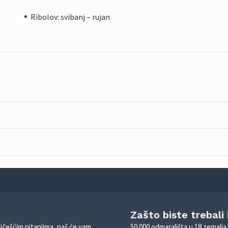
Ribolov: svibanj – rujan
Zašto biste trebali
ajčešćim pitanjima, naš će vam
50.000 odmarališta u 18 zemalja