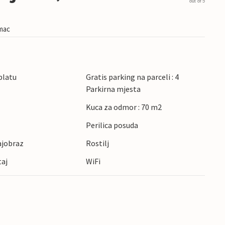
out of 5
imac
platu
Gratis parking na parceli : 4
Parkirna mjesta
Kuca za odmor : 70 m2
Perilica posuda
ajobraz
Rostilj
taj
WiFi