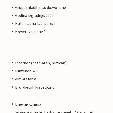
Grupe mladih nisu dozvoljene
Godina izgradnje: 2009
Naša ocjena kvalitete: 5
Kreveti za djecu: 0
Internet (besplatan, bezican)
Nintendo Wii
dimni alarm
Broj dječjih krevetića: 0
Dnevni-kuhinja
Spavaca soba br. 1 - Bracni krevet (2 Kapacitet