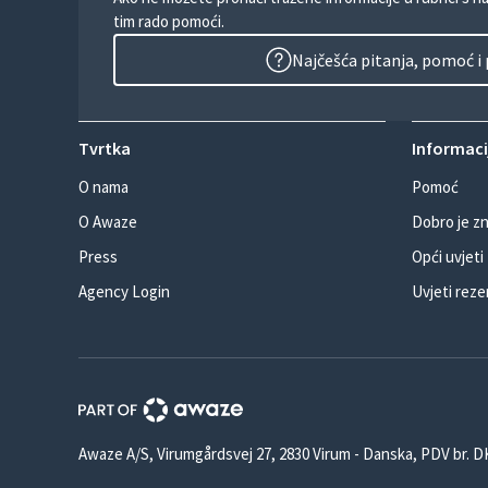
tim rado pomoći.
Najčešća pitanja, pomoć i
Tvrtka
Informacij
O nama
Pomoć
O Awaze
Dobro je zn
Press
Opći uvjeti
Agency Login
Uvjeti reze
Awaze A/S, Virumgårdsvej 27, 2830 Virum - Danska, PDV br. 