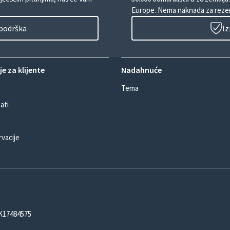
Europe. Nema naknada za rezer
 podrška
Iz
e za klijente
Nadahnuće
Tema
ati
rvacije
DK17484575