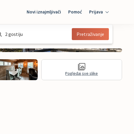
Novi iznajmljivači
Pomoć
Prijava
Prijava
2 gostiju
Pretraživanje
Mybooking
Iznajmljivač
Pogledaj sve slike