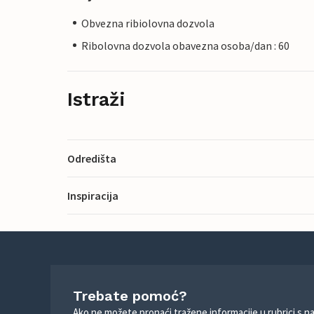
Obvezna ribiolovna dozvola
Ribolovna dozvola obavezna osoba/dan : 60
Istraži
Odredišta
Inspiracija
Trebate pomoć?
Ako ne možete pronaći tražene informacije u rubrici s n