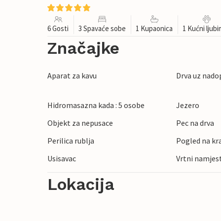
6 Gosti
3 Spavaće sobe
1 Kupaonica
1 Kućni ljub
Značajke
Aparat za kavu
Drva uz nado
Hidromasazna kada : 5 osobe
Jezero
Objekt za nepusace
Pec na drva
Perilica rublja
Pogled na kr
Usisavac
Vrtni namjes
Lokacija