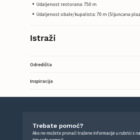
Udaljenost restorana: 750 m
Udaljenost obale/kupalista: 70 m (Sljuncana pla
Istraži
Odredišta
Inspiracija
Trebate pomoć?
Ako ne možete pronaći tražene informacije u rubrici s n
tim rado pomoći.