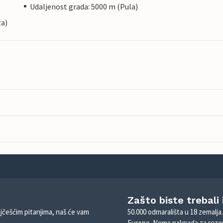
Udaljenost grada: 5000 m (Pula)
za)
Zašto biste trebali
ajčešćim pitanjima, naš će vam
50.000 odmarališta u 18 zemalja
Europe. Nema naknada za rezer