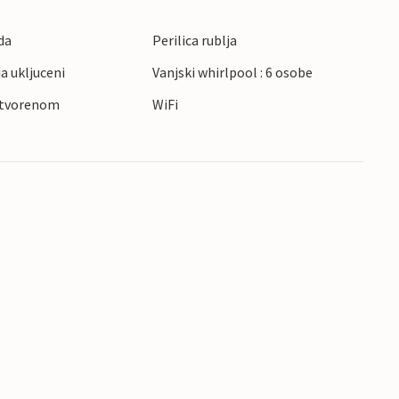
da
Perilica rublja
ja ukljuceni
Vanjski whirlpool : 6 osobe
otvorenom
WiFi