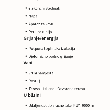
elektricni stednjak
Napa
Aparat za kavu
Perilica rublja
Grijanje/energija
Potpuna toplinska izolacija
Djelomicno podno grijanje
Vani
Vrtni namjestaj
Rostilj
Terasa ili slicno - Otvorena terasa
U blizini
Udaljenost do zracne luke: PUY : 9000 m