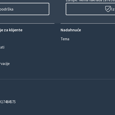
 podrška
Iz
e za klijente
Nadahnuće
Tema
ati
rvacije
DK17484575