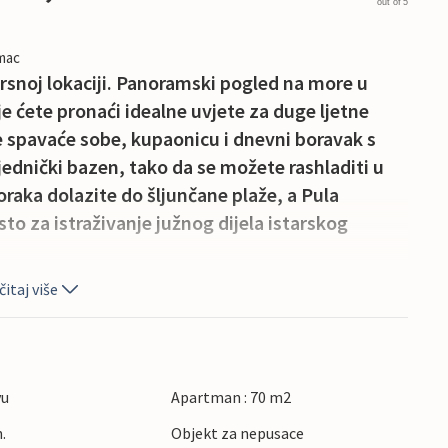
out of 5
imac
rsnoj lokaciji. Panoramski pogled na more u
je ćete pronaći idealne uvjete za duge ljetne
e spavaće sobe, kupaonicu i dnevni boravak s
ajednički bazen, tako da se možete rashladiti u
raka dolazite do šljunčane plaže, a Pula
to za istraživanje južnog dijela istarskog
itaj više
vu
Apartman : 70 m2
.
Objekt za nepusace