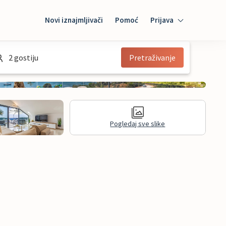
Novi iznajmljivači
Pomoć
Prijava
Prijava
2 gostiju
Pretraživanje
Mybooking
Iznajmljivač
Pogledaj sve slike