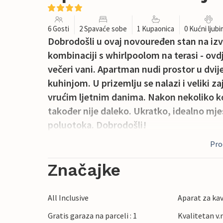
6 Gosti
2 Spavaće sobe
1 Kupaonica
0 Kućni ljub
Dobrodošli u ovaj novouređen stan na izv
kombinaciji s whirlpoolom na terasi - ovd
večeri vani. Apartman nudi prostor u dvij
kuhinjom. U prizemlju se nalazi i veliki z
vrućim ljetnim danima. Nakon nekoliko ko
također nije daleko. Ukratko, idealno mjes
poluotoka. Dobrodošli!
Proč
Značajke
All Inclusive
Aparat za ka
Gratis garaza na parceli : 1
Kvalitetan v.n