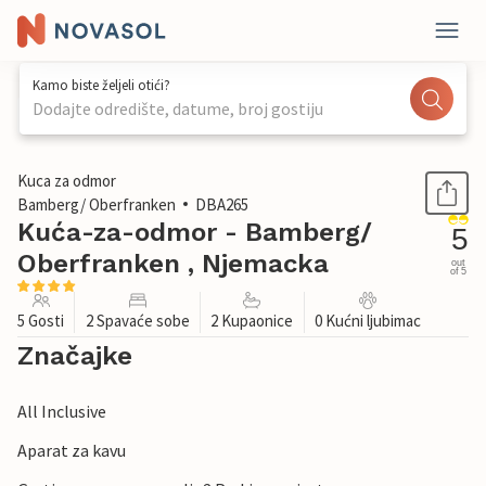
Kamo biste željeli otići?
Dodajte odredište, datume, broj gostiju
1 / 24
Kuca za odmor
Bamberg/ Oberfranken
DBA265
Kuća-za-odmor - Bamberg/
5
Oberfranken , Njemacka
out
of 5
5 Gosti
2 Spavaće sobe
2 Kupaonice
0 Kućni ljubimac
Značajke
All Inclusive
Aparat za kavu