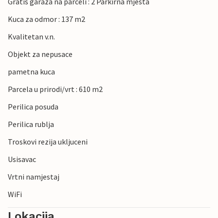
Gratis garaza na parceli : 2 Parkirna mjesta
Kuca za odmor : 137 m2
Kvalitetan v.n.
Objekt za nepusace
pametna kuca
Parcela u prirodi/vrt : 610 m2
Perilica posuda
Perilica rublja
Troskovi rezija ukljuceni
Usisavac
Vrtni namjestaj
WiFi
Lokacija