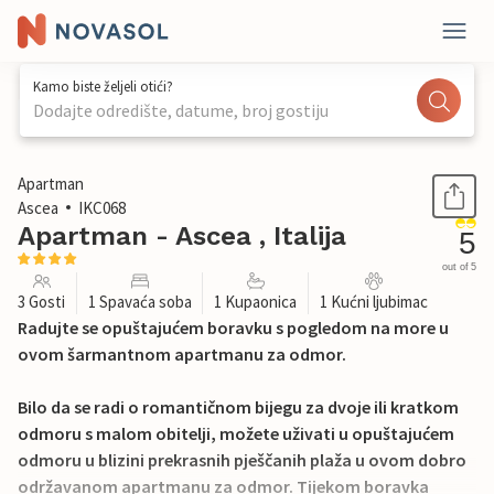
Kamo biste željeli otići?
Dodajte odredište, datume, broj gostiju
1 / 35
Apartman
Ascea
IKC068
Apartman - Ascea , Italija
5
out of 5
3 Gosti
1 Spavaća soba
1 Kupaonica
1 Kućni ljubimac
Radujte se opuštajućem boravku s pogledom na more u
ovom šarmantnom apartmanu za odmor.
Bilo da se radi o romantičnom bijegu za dvoje ili kratkom
odmoru s malom obitelji, možete uživati u opuštajućem
odmoru u blizini prekrasnih pješčanih plaža u ovom dobro
održavanom apartmanu za odmor. Tijekom boravka