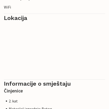
trattoriji.
WiFi
Lokacija
Informacije o smještaju
Činjenice
2. kat
Materijal izgradnje: Beton