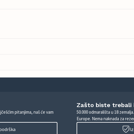
Zašto biste trebali
ajčešćim pitanjima, naš će vam
50.000 odmarališta u 18 zemalja
Europe. Nema naknada za rezer
 podrška
Iz