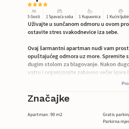
5 Gosti
1 Spavaća soba
1 Kupaonica
1 Kućni ljub
Uživajte u sunčanom odmoru u ovom pro
ostavite stres svakodnevice iza sebe.
Ovaj šarmantni apartman nudi vam prostr
opuštajućeg odmora uz more. Spremite svo
dugim stolom za blagovanje. Nakon dugog
vatru i organizirajte zabavno večer igara il
Proč
Poslužite doručak na otvorenom i uživaj
bazenu. Neka vaša djeca istražuju sigurno
Značajke
zalascima sunca u večernjim satima, kao i
vedrim nebom.
Apartman : 90 m2
Gratis parking
Parkirna mje
Zaronite u tirkizne vode slikovitih plaža 