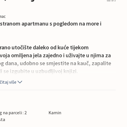
out of 5
imac
stranom apartmanu s pogledom na more i
ano utočište daleko od kuće tijekom
ja omiljena jela zajedno i uživajte u njima za
 dana, udobno se smjestite na kauč, zapalite
i se izgubite u uzbudljivoj knjizi.
itaj više
te u osvježavajućem kupanju u zajedničkom
 zajedničko dvorište i radujte se atmosferičnim
 blagim ljetnim večerima uz vino i svijeće pod
 na parceli : 2
Kamin
sta
i otkrijte šarmantna obalna sela. Krenite u