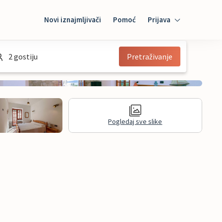
Novi iznajmljivači
Pomoć
Prijava
Prijava
2 gostiju
Pretraživanje
Mybooking
Iznajmljivač
Pogledaj sve slike
informacije