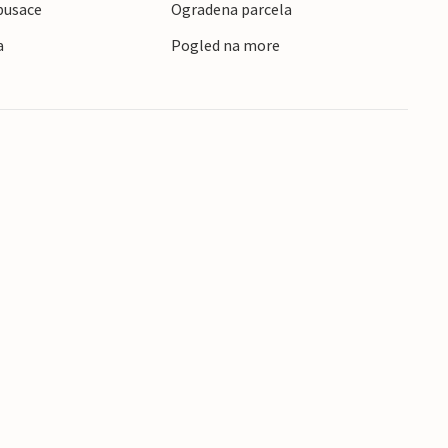
pusace
Ogradena parcela
li posjetite kulturne atrakcije poput
a
Pogled na more
linarskim specijalitetima lokalne kuhinje i