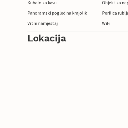
Kuhalo za kavu
Objekt za ne
planinarenje Nacionalnim parkom Cilento i
Panoramski pogled na krajolik
Perilica rublj
arheološkog nalazišta Velia. Uživajte u ku
oduševite se gostoljubivošću mještana.
Vrtni namjestaj
WiFi
Lokacija