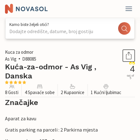
Kamo biste željeli otići?
Dodajte odredište, datume, broj gostiju
1 / 26
Kuca za odmor
As Vig
D88085
Kuća-za-odmor - As Vig ,
4
Danska
out of
5
8 Gosti
4 Spavaće sobe
2 Kupaonice
1 Kućni ljubimac
Značajke
Aparat za kavu
Gratis parking na parceli : 2 Parkirna mjesta