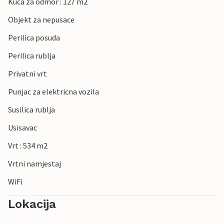
Kuca za odmor : 127 m2
Objekt za nepusace
Perilica posuda
Perilica rublja
Privatni vrt
Punjac za elektricna vozila
Susilica rublja
Usisavac
Vrt : 534 m2
Vrtni namjestaj
WiFi
Lokacija