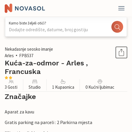
Kamo biste željeli otići?
Dodajte odredište, datume, broj gostiju
1 / 22
Nekadasnje seosko imanje
Arles
FPB537
Kuća-za-odmor - Arles ,
Francuska
3 Gosti
Studio
1 Kupaonica
0 Kućni ljubimac
Značajke
Aparat za kavu
Gratis parking na parceli : 2 Parkirna mjesta