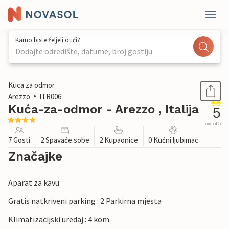
Kamo biste željeli otići?
Dodajte odredište, datume, broj gostiju
1 / 30
Kuca za odmor
Arezzo
ITR006
Kuća-za-odmor - Arezzo , Italija
5
out of 5
7 Gosti
2 Spavaće sobe
2 Kupaonice
0 Kućni ljubimac
Značajke
Aparat za kavu
Gratis natkriveni parking : 2 Parkirna mjesta
Klimatizacijski uredaj : 4 kom.