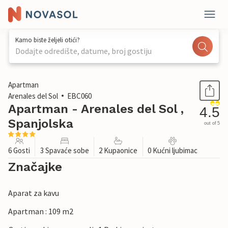
Kamo biste željeli otići?
Dodajte odredište, datume, broj gostiju
1 / 23
Apartman
Arenales del Sol
EBC060
Apartman - Arenales del Sol ,
4.5
Spanjolska
out of 5
6 Gosti
3 Spavaće sobe
2 Kupaonice
0 Kućni ljubimac
Značajke
Aparat za kavu
Apartman : 109 m2