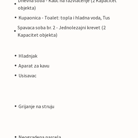
Dnevna soba - Kauc na razvlacenje (2 Kapacitet
objekta)
Kupaonica - Toalet: topla i hladna voda, Tus
Spavaca soba br. 2 - Jednolezajni krevet (2
Kapacitet objekta)
Hladnjak
Aparat za kavu
Usisavac
Grijanje na struju
Neogradena parcela