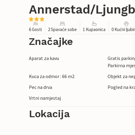
Annerstad/Ljungb
6 Gosti
2 Spavaće sobe
1 Kupaonica
0 Kućni ljub
Značajke
Aparat za kavu
Gratis parking
Parkirna mje
Kuca za odmor : 66 m2
Objekt za ne
Pec na drva
Pogled na kr
Vrtni namjestaj
Lokacija