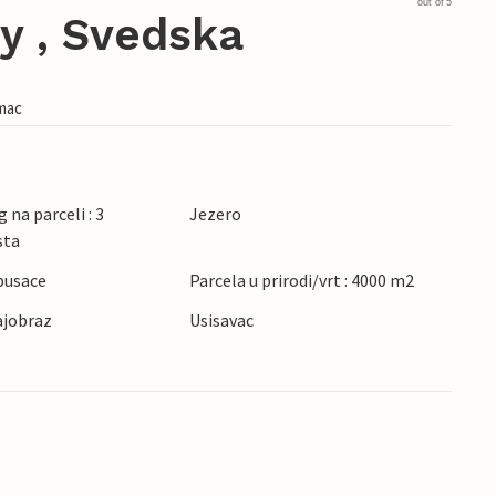
out of 5
y , Svedska
imac
 na parceli : 3
Jezero
sta
pusace
Parcela u prirodi/vrt : 4000 m2
ajobraz
Usisavac