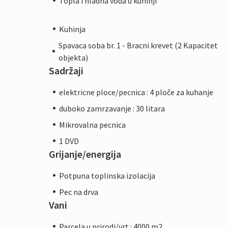
Topla i hladna voda u kuhinji
Kuhinja
Spavaca soba br. 1 - Bracni krevet (2 Kapacitet
objekta)
Sadržaji
elektricne ploce/pecnica : 4 ploče za kuhanje
duboko zamrzavanje : 30 litara
Mikrovalna pecnica
1 DVD
Grijanje/energija
Potpuna toplinska izolacija
Pec na drva
Vani
Parcela u prirodi/vrt : 4000 m2