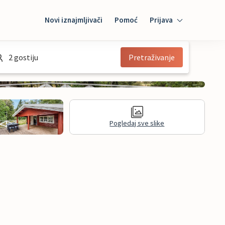
Novi iznajmljivači
Pomoć
Prijava
Prijava
2 gostiju
Pretraživanje
Mybooking
Iznajmljivač
Pogledaj sve slike