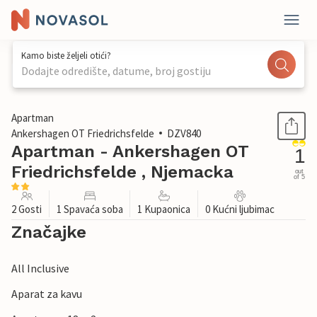
Kamo biste željeli otići?
Dodajte odredište, datume, broj gostiju
1 / 19
Apartman
Ankershagen OT Friedrichsfelde
DZV840
Apartman - Ankershagen OT
1
Friedrichsfelde , Njemacka
out
of 5
2 Gosti
1 Spavaća soba
1 Kupaonica
0 Kućni ljubimac
Značajke
All Inclusive
Aparat za kavu