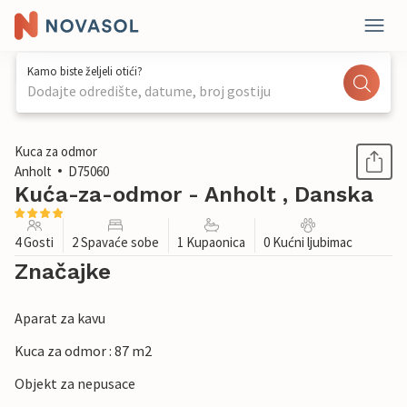
Kamo biste željeli otići?
Dodajte odredište, datume, broj gostiju
1 / 16
Kuca za odmor
Anholt
D75060
Kuća-za-odmor - Anholt , Danska
4 Gosti
2 Spavaće sobe
1 Kupaonica
0 Kućni ljubimac
Značajke
Aparat za kavu
Kuca za odmor : 87 m2
Objekt za nepusace