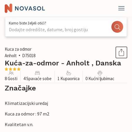
Kamo biste željeli otići?
Dodajte odredište, datume, broj gostiju
1 / 17
Kuca za odmor
Anholt
D75018
Kuća-za-odmor - Anholt , Danska
8 Gosti
4 Spavaće sobe
1 Kupaonica
0 Kućni ljubimac
Značajke
Klimatizacijski uredaj
Kuca za odmor : 97 m2
Kvalitetan v.n.