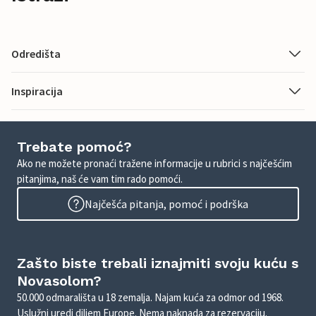
Odredišta
Inspiracija
Trebate pomoć?
Ako ne možete pronaći tražene informacije u rubrici s najčešćim
pitanjima, naš će vam tim rado pomoći.
Najčešća pitanja, pomoć i podrška
Zašto biste trebali iznajmiti svoju kuću s
Novasolom?
50.000 odmarališta u 18 zemalja. Najam kuća za odmor od 1968.
Uslužni uredi diljem Europe. Nema naknada za rezervaciju.