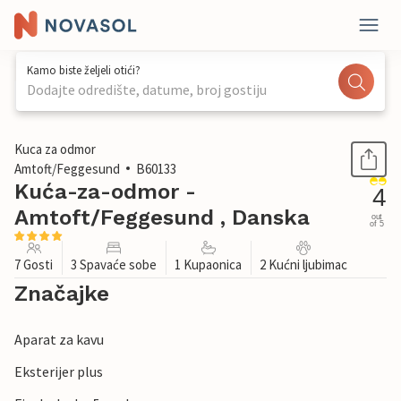
Kamo biste željeli otići?
Dodajte odredište, datume, broj gostiju
1 / 24
Kuca za odmor
Amtoft/Feggesund
B60133
Kuća-za-odmor -
4
Amtoft/Feggesund , Danska
out
of 5
7 Gosti
3 Spavaće sobe
1 Kupaonica
2 Kućni ljubimac
Značajke
Aparat za kavu
Eksterijer plus