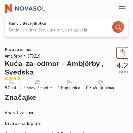
Kamo biste željeli otići?
Dodajte odredište, datume, broj gostiju
1 / 22
Kuca za odmor
Ambjörby
S73219
Kuća-za-odmor - Ambjörby ,
4.2
Svedska
out of 5
8 Gosti
3 Spavaće sobe
1 Kupaonica
0 Kućni ljubimac
Značajke
Aparat za kavu
Drva uz nadoplatu