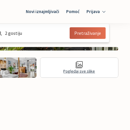
Novi iznajmljivači
Pomoć
Prijava
Prijava
2 gostiju
Pretraživanje
Mybooking
Iznajmljivač
Pogledaj sve slike