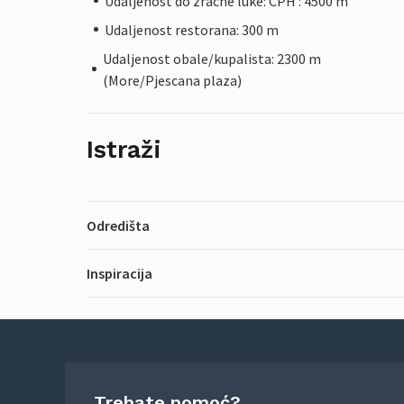
Udaljenost do zracne luke: CPH : 4500 m
Udaljenost restorana: 300 m
Udaljenost obale/kupalista: 2300 m
(More/Pjescana plaza)
Istraži
Odredišta
Inspiracija
Trebate pomoć?