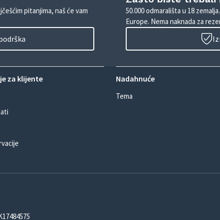
ajčešćim pitanjima, naš će vam
50.000 odmarališta u 18 zemalja
Europe. Nema naknada za rezer
 podrška
Iz
e za klijente
Nadahnuće
Tema
ati
rvacije
DK17484575