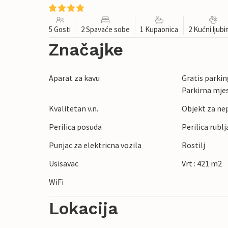
5 Gosti
2 Spavaće sobe
1 Kupaonica
2 Kućni ljub
Značajke
Aparat za kavu
Gratis parking
Parkirna mje
Kvalitetan v.n.
Objekt za ne
Perilica posuda
Perilica rublj
Punjac za elektricna vozila
Rostilj
Usisavac
Vrt : 421 m2
WiFi
Lokacija