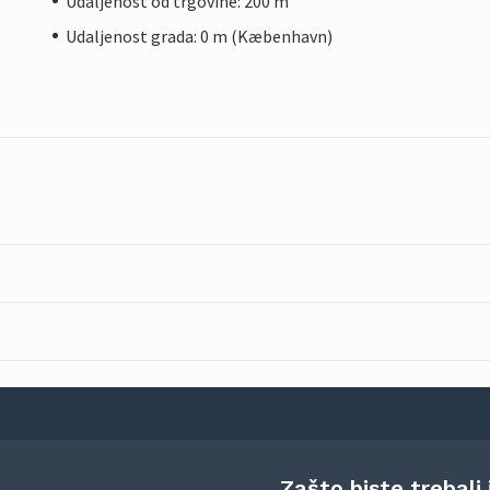
Udaljenost od trgovine: 200 m
Udaljenost grada: 0 m (Kæbenhavn)
Zašto biste trebali