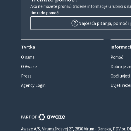
Ako ne možete pronaći tražene informacije u rubrici s n
tim rado pomoći.
Najčešća pitanja, pomoć i
Tvrtka
Informacij
O nama
Pomoć
O Awaze
Dobro je zn
Press
Opći uvjeti
Agency Login
Uvjeti reze
Awaze A/S, Virumgårdsvej 27, 2830 Virum - Danska, PDV br. 