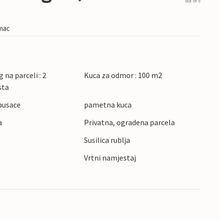
out of 5
imac
 na parceli : 2
Kuca za odmor : 100 m2
sta
pusace
pametna kuca
a
Privatna, ogradena parcela
Susilica rublja
Vrtni namjestaj