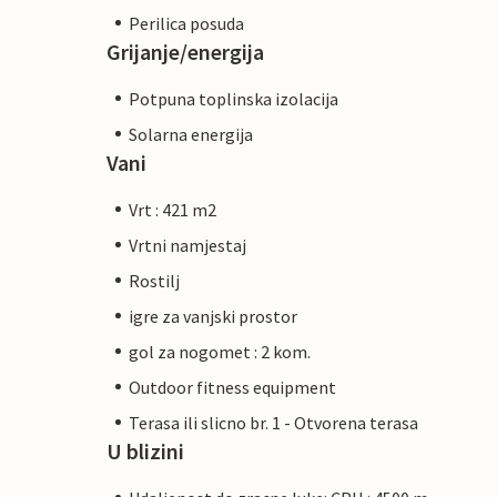
Perilica posuda
Grijanje/energija
Potpuna toplinska izolacija
Solarna energija
Vani
Vrt : 421 m2
Vrtni namjestaj
Rostilj
igre za vanjski prostor
gol za nogomet : 2 kom.
Outdoor fitness equipment
Terasa ili slicno br. 1 - Otvorena terasa
U blizini