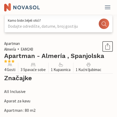
Kamo biste željeli otići?
Dodajte odredište, datume, broj gostiju
1 / 20
Apartman
Almería
EAM243
Apartman - Almería , Spanjolska
4 Gosti
3 Spavaće sobe
1 Kupaonica
1 Kućni ljubimac
Značajke
All Inclusive
Aparat za kavu
Apartman : 80 m2