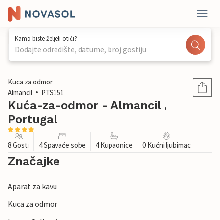
Kamo biste željeli otići?
Dodajte odredište, datume, broj gostiju
1 / 38
Kuca za odmor
Almancil
PTS151
Kuća-za-odmor - Almancil ,
Portugal
8 Gosti
4 Spavaće sobe
4 Kupaonice
0 Kućni ljubimac
Značajke
Aparat za kavu
Kuca za odmor