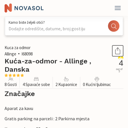
Kamo biste željeli otići?
Dodajte odredište, datume, broj gostiju
1 / 44
Kuca za odmor
Allinge
I68098
Kuća-za-odmor - Allinge ,
4
Danska
out of
5
8 Gosti
4 Spavaće sobe
2 Kupaonice
0 Kućni ljubimac
Značajke
Aparat za kavu
Gratis parking na parceli : 2 Parkirna mjesta