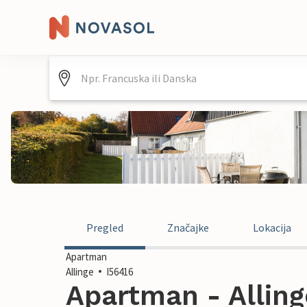
Pregled
Značajke
Lokacija
Apartman
Allinge
I56416
Apartman - Alling