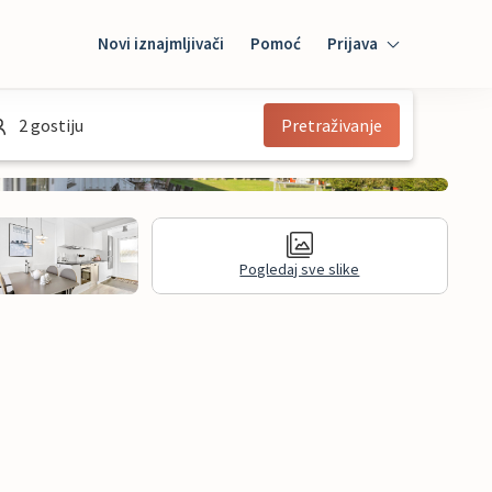
Novi iznajmljivači
Pomoć
Prijava
Prijava
2 gostiju
Pretraživanje
Mybooking
Iznajmljivač
Pogledaj sve slike