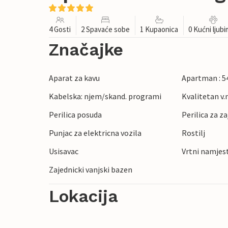
4 Gosti
2 Spavaće sobe
1 Kupaonica
0 Kućni ljub
Značajke
Aparat za kavu
Apartman : 5
Kabelska: njem/skand. programi
Kvalitetan v.n
Perilica posuda
Perilica za z
Punjac za elektricna vozila
Rostilj
Usisavac
Vrtni namjes
Zajednicki vanjski bazen
Lokacija