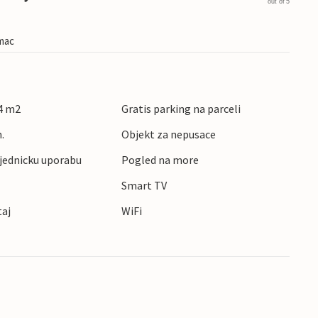
out of 5
imac
4 m2
Gratis parking na parceli
.
Objekt za nepusace
ajednicku uporabu
Pogled na more
Smart TV
taj
WiFi