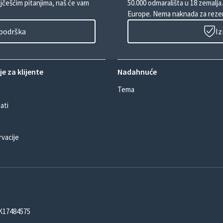
ajčešćim pitanjima, naš će vam
50.000 odmarališta u 18 zemalja
Europe. Nema naknada za rezer
 podrška
Iz
e za klijente
Nadahnuće
Tema
ati
rvacije
DK17484575