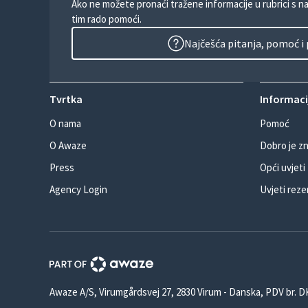
Ako ne možete pronaći tražene informacije u rubrici s n
tim rado pomoći.
Najčešća pitanja, pomoć i
Tvrtka
Informacij
O nama
Pomoć
O Awaze
Dobro je zn
Press
Opći uvjeti
Agency Login
Uvjeti reze
Awaze A/S, Virumgårdsvej 27, 2830 Virum - Danska, PDV br. 