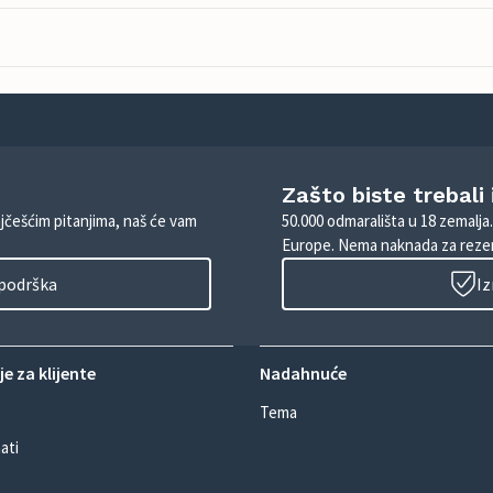
Zašto biste trebali
ajčešćim pitanjima, naš će vam
50.000 odmarališta u 18 zemalja
Europe. Nema naknada za rezer
 podrška
Iz
e za klijente
Nadahnuće
Tema
ati