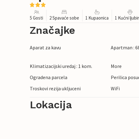
5 Gosti
2 Spavaće sobe
1 Kupaonica
1 Kućni ljub
Značajke
Aparat za kavu
Apartman : 6
Klimatizacijski uredaj : 1 kom.
More
Ogradena parcela
Perilica posu
Troskovi rezija ukljuceni
WiFi
Lokacija