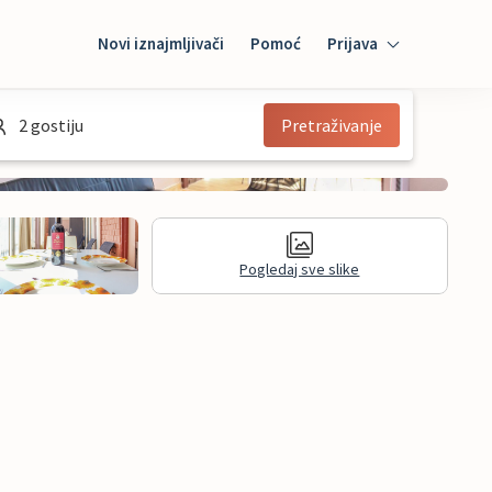
Novi iznajmljivači
Pomoć
Prijava
Prijava
2 gostiju
Pretraživanje
Mybooking
Iznajmljivač
Pogledaj sve slike
informacije