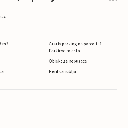
out of 5
imac
8 m2
Gratis parking na parceli : 1
Parkirna mjesta
Objekt za nepusace
da
Perilica rublja