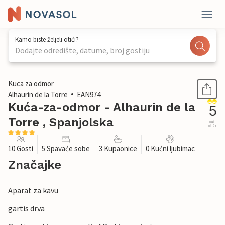
Kamo biste željeli otići?
Dodajte odredište, datume, broj gostiju
1 / 60
Kuca za odmor
Alhaurin de la Torre
EAN974
Kuća-za-odmor - Alhaurin de la
5
Torre , Spanjolska
out
of 5
10 Gosti
5 Spavaće sobe
3 Kupaonice
0 Kućni ljubimac
Značajke
Aparat za kavu
gartis drva