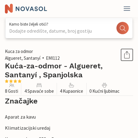
Kamo biste željeli otići?
Dodajte odredište, datume, broj gostiju
1 / 32
Kuca za odmor
Algueret, Santanyí
EMI112
Kuća-za-odmor - Algueret,
Santanyí , Spanjolska
8 Gosti
4 Spavaće sobe
4 Kupaonice
0 Kućni ljubimac
Značajke
Aparat za kavu
Klimatizacijski uredaj