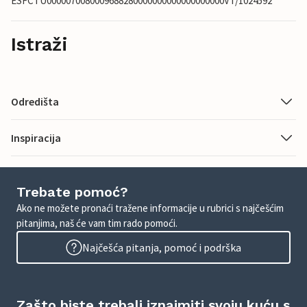
ESFCTU0000070080009688280000000000000000000VT/1024592
Istraži
Odredišta
Inspiracija
Trebate pomoć?
Ako ne možete pronaći tražene informacije u rubrici s najčešćim
pitanjima, naš će vam tim rado pomoći.
Najčešća pitanja, pomoć i podrška
Zašto biste trebali iznajmiti svoju kuću s