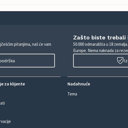
Zašto biste trebali
ajčešćim pitanjima, naš će vam
50.000 odmarališta u 18 zemalja
Europe. Nema naknada za rezer
 podrška
Iz
e za klijente
Nadahnuće
Tema
ati
rvacije