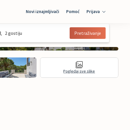
Novi iznajmljivači
Pomoć
Prijava
Prijava
2 gostiju
Pretraživanje
Mybooking
Iznajmljivač
Pogledaj sve slike