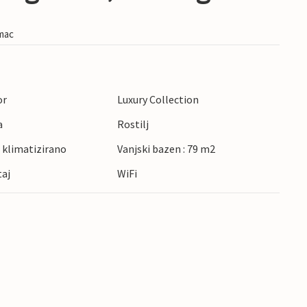
imac
or
Luxury Collection
a
Rostilj
 klimatizirano
Vanjski bazen : 79 m2
taj
WiFi