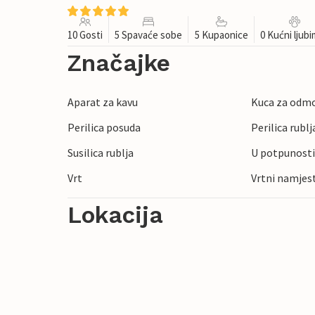
10 Gosti
5 Spavaće sobe
5 Kupaonice
0 Kućni ljub
Značajke
Aparat za kavu
Kuca za odm
Perilica posuda
Perilica rublj
Susilica rublja
U potpunosti
Vrt
Vrtni namjes
Lokacija