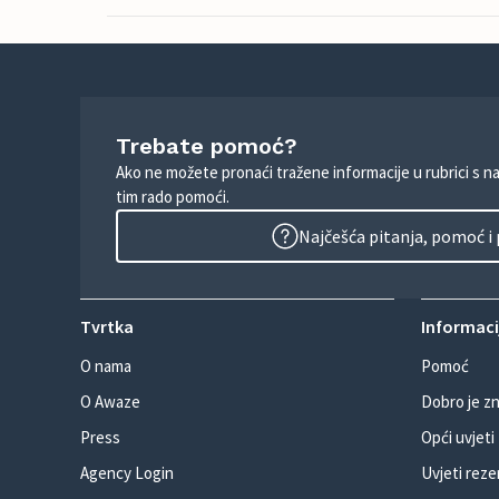
Trebate pomoć?
Ako ne možete pronaći tražene informacije u rubrici s n
tim rado pomoći.
Najčešća pitanja, pomoć i
Tvrtka
Informacij
O nama
Pomoć
O Awaze
Dobro je zn
Press
Opći uvjeti
Agency Login
Uvjeti reze