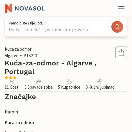
Kamo biste željeli otići?
Dodajte odredište, datume, broj gostiju
1 / 30
Kuca za odmor
Algarve
PTS213
Kuća-za-odmor - Algarve ,
Portugal
11 Gosti
5 Spavaće sobe
5 Kupaonice
0 Kućni ljubimac
Značajke
Kamin
Kuca za odmor