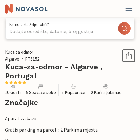
Kamo biste željeli otići?
Dodajte odredište, datume, broj gostiju
1 / 24
Kuca za odmor
Algarve
PTS152
Kuća-za-odmor - Algarve ,
Portugal
10 Gosti
5 Spavaće sobe
5 Kupaonice
0 Kućni ljubimac
Značajke
Aparat za kavu
Gratis parking na parceli : 2 Parkirna mjesta