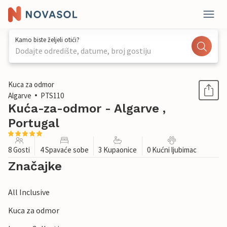
Kamo biste željeli otići?
Dodajte odredište, datume, broj gostiju
1 / 29
Kuca za odmor
Algarve
PTS110
Kuća-za-odmor - Algarve ,
Portugal
8 Gosti
4 Spavaće sobe
3 Kupaonice
0 Kućni ljubimac
Značajke
All Inclusive
Kuca za odmor