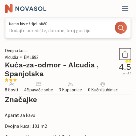
Kamo biste željeli otići?
Dodajte odredište, datume, broj gostiju
1 / 39
Dvojna kuca
Alcudia
EML892
Kuća-za-odmor - Alcudia ,
4.5
Spanjolska
out of 5
8 Gosti
4 Spavaće sobe
3 Kupaonice
0 Kućni ljubimac
Značajke
Aparat za kavu
Dvojna kuca : 101 m2