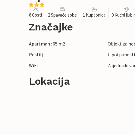
6 Gosti
2 Spavaće sobe
1 Kupaonica
0 Kućni ljub
Značajke
Apartman : 65 m2
Objekt za ne
Rostilj
U potpunosti
WiFi
Zajednicki va
Lokacija