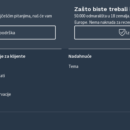
Zašto biste trebali
ajčešćim pitanjima, naš će vam
50.000 odmarališta u 18 zemalja
Europe. Nema naknada za rezer
 podrška
Iz
e za klijente
Nadahnuće
Tema
ati
rvacije