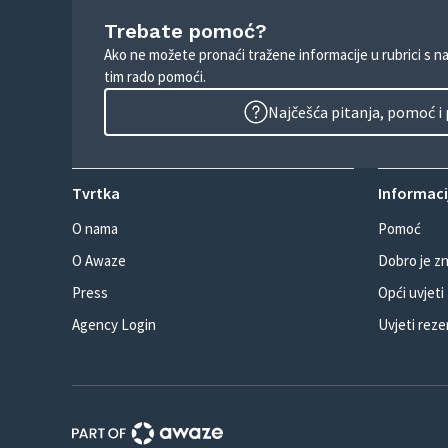
Trebate pomoć?
Ako ne možete pronaći tražene informacije u rubrici s n
tim rado pomoći.
Najčešća pitanja, pomoć i
Tvrtka
Informacij
O nama
Pomoć
O Awaze
Dobro je zn
Press
Opći uvjeti
Agency Login
Uvjeti reze