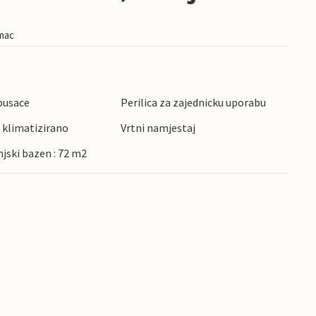
imac
pusace
Perilica za zajednicku uporabu
 klimatizirano
Vrtni namjestaj
njski bazen : 72 m2