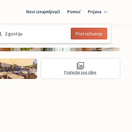
Novi iznajmljivači
Pomoć
Prijava
Prijava
2 gostiju
Pretraživanje
Mybooking
Iznajmljivač
Pogledaj sve slike