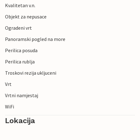
Kvalitetan v.n.
Objekt za nepusace
Ogradeni vrt
Panoramski pogled na more
Perilica posuda
Perilica rublja
Troskovi rezija ukljuceni
Vrt
Vrtni namjestaj
WiFi
Lokacija