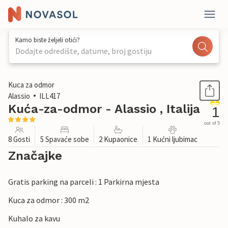
Kamo biste željeli otići?
Dodajte odredište, datume, broj gostiju
1 / 26
Kuca za odmor
Alassio
ILL417
Kuća-za-odmor - Alassio , Italija
1
out of 5
8 Gosti
5 Spavaće sobe
2 Kupaonice
1 Kućni ljubimac
Značajke
Gratis parking na parceli : 1 Parkirna mjesta
Kuca za odmor : 300 m2
Kuhalo za kavu