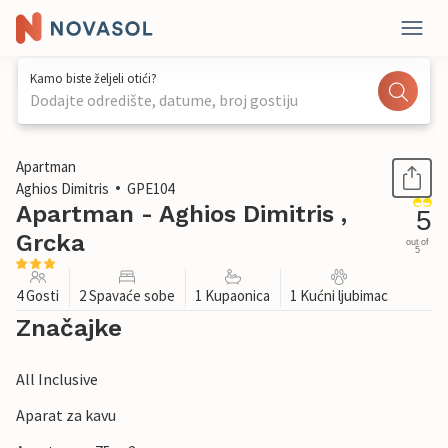
Kamo biste željeli otići?
Dodajte odredište, datume, broj gostiju
1 / 33
Apartman
Aghios Dimitris
GPE104
Apartman - Aghios Dimitris ,
5
Grcka
out of
5
4 Gosti
2 Spavaće sobe
1 Kupaonica
1 Kućni ljubimac
Značajke
All Inclusive
Aparat za kavu