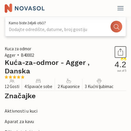
Kamo biste željeli otići?
Dodajte odredište, datume, broj gostiju
1 / 23
Kuca za odmor
Agger
B40002
Kuća-za-odmor - Agger ,
4.2
Danska
out of 5
12 Gosti
4 Spavaće sobe
2 Kupaonice
3 Kućni ljubimac
Značajke
Aktivnosti u kuci
Aparat za kavu