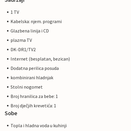
1 TV
Kabelska: njem. programi
Glazbena linija i CD
plazma TV
DK-DR1/TV2
Internet (besplatan, bezican)
Dodatna perilica posuda
kombinirani hladnjak
Stolni nogomet
Broj hranilica za bebe: 1
Broj dječjih krevetića: 1
Sobe
Topla i hladna voda u kuhinji