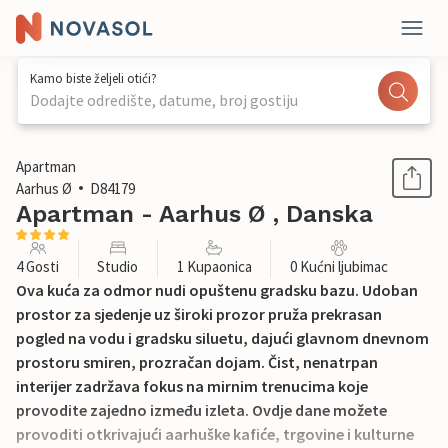
Kamo biste željeli otići?
Dodajte odredište, datume, broj gostiju
1 / 11
Apartman
Aarhus Ø
D84179
Apartman - Aarhus Ø , Danska
4 Gosti
Studio
1 Kupaonica
0 Kućni ljubimac
Ova kuća za odmor nudi opuštenu gradsku bazu. Udoban
prostor za sjedenje uz široki prozor pruža prekrasan
pogled na vodu i gradsku siluetu, dajući glavnom dnevnom
prostoru smiren, prozračan dojam. Čist, nenatrpan
interijer zadržava fokus na mirnim trenucima koje
provodite zajedno između izleta. Ovdje dane možete
provoditi otkrivajući aarhuške kafiće, trgovine i kulturne