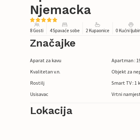
Njemacka
8 Gosti
4 Spavaće sobe
2 Kupaonice
0 Kućni ljub
Značajke
Aparat za kavu
Apartman : 1
Kvalitetan v.n.
Objekt za ne
Rostilj
Smart TV : 1 
Usisavac
Vrtni namjes
Lokacija