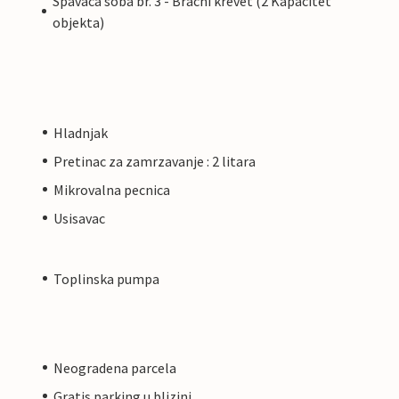
Spavaca soba br. 3 - Bracni krevet (2 Kapacitet
objekta)
Hladnjak
Pretinac za zamrzavanje : 2 litara
Mikrovalna pecnica
Usisavac
Toplinska pumpa
Neogradena parcela
Gratis parking u blizini