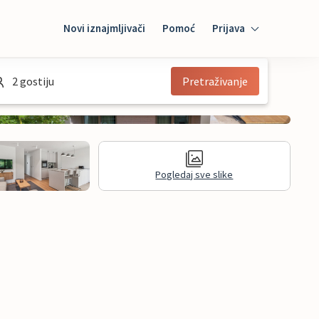
Novi iznajmljivači
Pomoć
Prijava
Prijava
2 gostiju
Pretraživanje
Mybooking
Iznajmljivač
Pogledaj sve slike