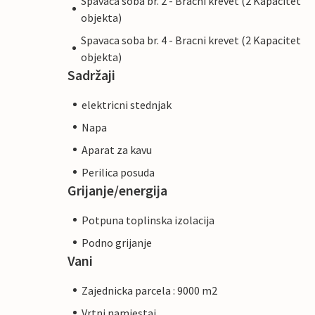
Spavaca soba br. 2 - Bracni krevet (2 Kapacitet
objekta)
Spavaca soba br. 4 - Bracni krevet (2 Kapacitet
objekta)
Sadržaji
elektricni stednjak
Napa
Aparat za kavu
Perilica posuda
Grijanje/energija
Potpuna toplinska izolacija
Podno grijanje
Vani
Zajednicka parcela : 9000 m2
Vrtni namjestaj