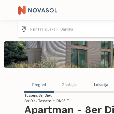
Pregled
Značajke
Lokacija
Tossens 8er Diek
8er Diek Tossens
DNS617
Apartman - 8er Di