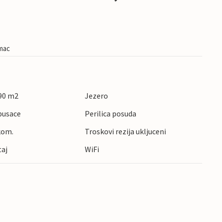
imac
90 m2
Jezero
pusace
Perilica posuda
kom.
Troskovi rezija ukljuceni
taj
WiFi