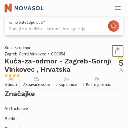
Kamo biste željeli otići?
Dodajte odredište, datume, broj gostiju
1 / 44
Kuca za odmor
Zagreb-Gornji Vinkovec
CCC654
Kuća-za-odmor - Zagreb-Gornji
5
Vinkovec , Hrvatska
out
of 5
6 Gosti
2 Spavaće sobe
2 Kupaonice
1 Kućni ljubimac
Značajke
All Inclusive
Bicikli