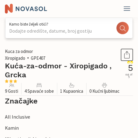
Kamo biste željeli otići?
Dodajte odredište, datume, broj gostiju
1 / 25
Kuca za odmor
Xiropigado
GPE407
Kuća-za-odmor - Xiropigado ,
5
Grcka
out of
5
9 Gosti
4 Spavaće sobe
1 Kupaonica
0 Kućni ljubimac
Značajke
All Inclusive
Kamin