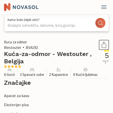
Kamo biste željeli otići?
Dodajte odredište, datume, broj gostiju
1 / 24
Kuca za odmor
Westouter
BVA192
Kuća-za-odmor - Westouter ,
5
Belgija
out of
5
6 Gosti
3 Spavaće sobe
2 Kupaonice
0 Kućni ljubimac
Značajke
Aparat za kavu
Eksterijer plus