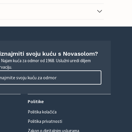
 iznajmiti svoju kuću s Novasolom?
. Najam kuća za odmor od 1968. Uslužni uredi diljem
vaciju.
najmite svoju kuću za odmor
Politike
Politika kolačića
Politika privatnosti
Zakon o digitalnim uslugama