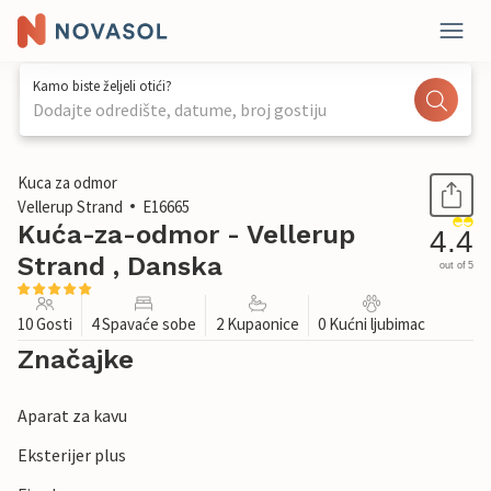
Kamo biste željeli otići?
Dodajte odredište, datume, broj gostiju
1 / 38
Kuca za odmor
Vellerup Strand
E16665
Kuća-za-odmor - Vellerup
4.4
Strand , Danska
out of 5
10 Gosti
4 Spavaće sobe
2 Kupaonice
0 Kućni ljubimac
Značajke
Aparat za kavu
Eksterijer plus